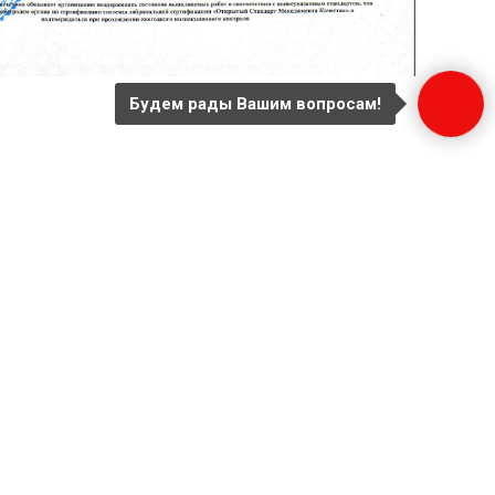
Будем рады Вашим вопросам!
х
тории
щиты