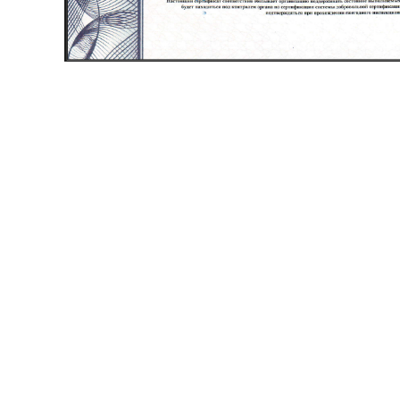
О ком
История
Система
Руковод
Карьера
Видео п
© 2021
ХОЛДИНГОВАЯ КОМПАНИЯ «ЭМЗ»