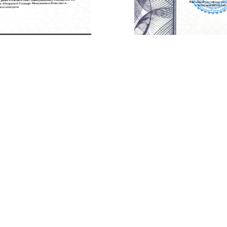
пании
Продукция
 ХК "ЭМЗ"
Лаборатории высоковольтны
 управления качеством
испытаний
ящие документы компании
Специализированные лабора
Средства индивидуальной за
резентации
Оборудование снч, приборы