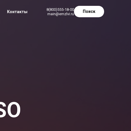
8(800)555-18-00
Поиск
Контакты
main@emzlvi.ru
ISO