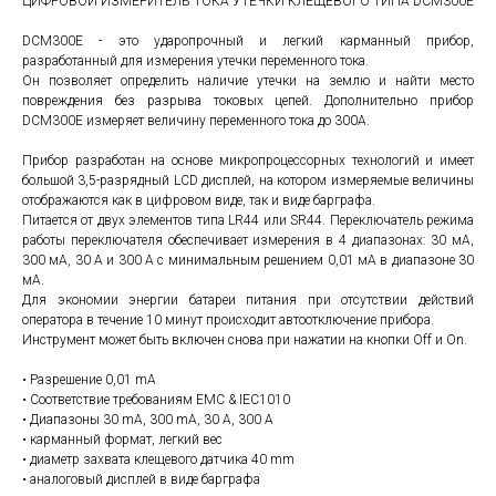
ЦИФРОВОЙ ИЗМЕРИТЕЛЬ ТОКА УТЕЧКИ КЛЕЩЕВОГО ТИПА DCM300E
DCM300E - это ударопрочный и легкий карманный прибор,
разработанный для измерения утечки переменного тока.
Он позволяет определить наличие утечки на землю и найти место
повреждения без разрыва токовых цепей. Дополнительно прибор
DCM300E измеряет величину переменного тока до 300А.
Прибор разработан на основе микропроцессорных технологий и имеет
большой 3,5-разрядный LCD дисплей, на котором измеряемые величины
отображаются как в цифровом виде, так и виде барграфа.
Питается от двух элементов типа LR44 или SR44. Переключатель режима
работы переключателя обеспечивает измерения в 4 диапазонах: 30 мА,
300 мА, 30 A и 300 A с минимальным решением 0,01 мА в диапазоне 30
мА.
Для экономии энергии батареи питания при отсутствии действий
оператора в течение 10 минут происходит автоотключение прибора.
Инструмент может быть включен снова при нажатии на кнопки Off и On.
• Разрешение 0,01 mA
• Соответствие требованиям EMC & IEC1010
• Диапазоны 30 mA, 300 mA, 30 A, 300 A
• карманный формат, легкий вес
• диаметр захвата клещевого датчика 40 mm
• аналоговый дисплей в виде барграфа