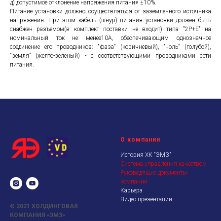
д) допустимое отклонение напряжения питания ±10%.
Питание установки должно осуществляться от заземленного источника
напряжения. При этом кабель (шнур) питания установки должен быть
снабжен разъемом(в комплект поставки не входит) типа "2Р+Е" на
номинальный ток не менее10А, обеспечивающим однозначное
соединение его проводников: "фаза" (коричневый), "ноль" (голубой),
"земля" (желто-зеленый) - с соответствующими проводниками сети
питания.
О компании
История ХК "ЭМЗ"
Система управления качеством
Руководящие документы
компании
Карьера
Видео презентации
© 2021
ХОЛДИНГОВАЯ
КОМПАНИЯ «ЭМЗ»