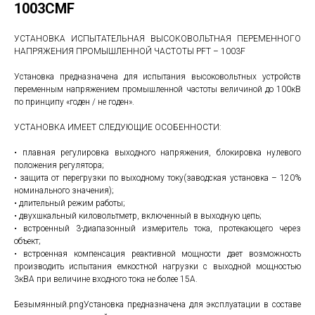
1003CMF
УСТАНОВКА ИСПЫТАТЕЛЬНАЯ ВЫСОКОВОЛЬТНАЯ ПЕРЕМЕННОГО
НАПРЯЖЕНИЯ ПРОМЫШЛЕННОЙ ЧАСТОТЫ PFT – 1003F
Установка предназначена для испытания высоковольтных устройств
переменным напряжением промышленной частоты величиной до 100кВ
по принципу «годен / не годен».
УСТАНОВКА ИМЕЕТ СЛЕДУЮЩИЕ ОСОБЕННОСТИ:
• плавная регулировка выходного напряжения, блокировка нулевого
положения регулятора;
• защита от перегрузки по выходному току(заводская установка – 120%
номинального значения);
• длительный режим работы;
• двухшкальный киловольтметр, включенный в выходную цепь;
• встроенный 3-диапазонный измеритель тока, протекающего через
объект;
• встроенная компенсация реактивной мощности дает возможность
производить испытания емкостной нагрузки с выходной мощностью
3кВА при величине входного тока не более 15А.
Безымянный.pngУстановка предназначена для эксплуатации в составе