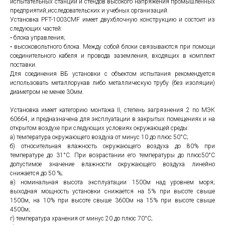
испытательных станций и стендов высокого напряжения промышленных
предприятий,исследовательских и учебных организаций.
Установка PFT-1003CMF имеет двухблочную конструкцию и состоит из
следующих частей:
• блока управления;
• высоковольтного блока. Между собой блоки связываются при помощи
соединительного кабеля и провода заземления, входящих в комплект
поставки.
Для соединения ВБ установки с объектом испытания рекомендуется
использовать металлорукав либо металлическую трубу (без изоляции)
диаметром не менее 30мм.
Установка имеет категорию монтажа II, степень загрязнения 2 по МЭК
60664, и предназначена для эксплуатации в закрытых помещениях и на
открытом воздухе при следующих условиях окружающей среды:
а) температура окружающего воздуха от минус 10 до плюс 50°С;
б) относительная влажность окружающего воздуха до 80% при
температуре до 31°С. При возрастании его температуры до плюс50°С
допустимое значение влажности окружающего воздуха линейно
снижается до 50 %;
в) номинальная высота эксплуатации 1500м над уровнем моря;
выходная мощность установки снижается на 5% при высоте свыше
1500м, на 10% при высоте свыше 3600м на 15% при высоте свыше
4500м;
г) температура хранения от минус 20 до плюс 70°С;