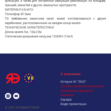
фиксации, а также для экстренной эвакуации работающих из колодцев,
траншей, емкостей и других замкнутых пространств.
МАТЕРИАЛ КАНАТА:
Полиэфир Ø13мм.
По требованию заказчика канат может изготавливаться с двумя
карабинами, расположенными на каждом конце каната.
ТЕХНИЧЕСКИЕ ХАРАКТЕРИСТИКИ:
Длина каната 5м, 10м,20м
Статическая разрывная нагрузка 15000Н (15кН)
О компании
История ХК "ЭМЗ"
Система управления качеством
Руководящие документы
компании
Карьера
Видео презентации
© 2021
ХОЛДИНГОВАЯ