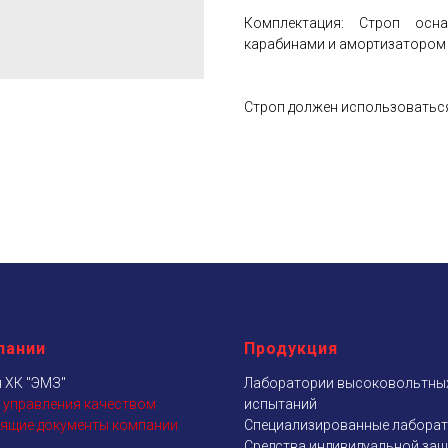
Комплектация: Строп осн
карабинами и амортизатором 
Строп должен использоваться
пании
Продукция
 ХК "ЭМЗ"
Лаборатории высоковольтны
 управления качеством
испытаний
ящие документы компании
Специализированные лабора
Средства индивидуальной за