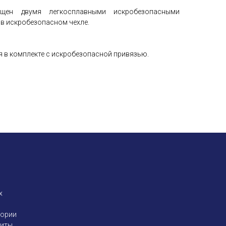
ащен двумя легкосплавными искробезопасными
в искробезопасном чехле.
 в комплекте с искробезопасной привязью.
х
тории
щиты