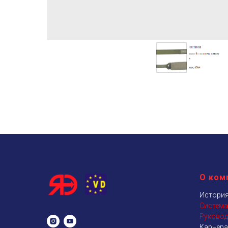
О ком
История
Система
Руковод
Карьера