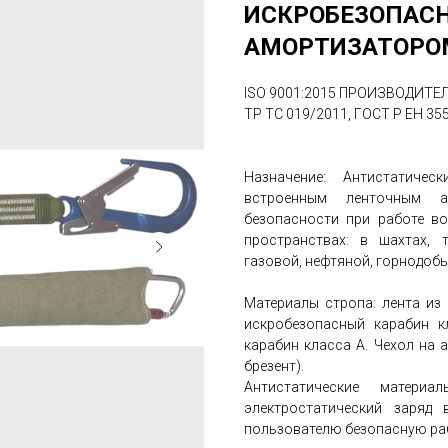
ИСКРОБЕЗОПАС
АМОРТИЗАТОРОМ
ISO 9001:2015 ПРОИЗВОДИТ
ТР ТС 019/2011, ГОСТ Р ЕН 355
Назначение: Антистатиче
встроенным ленточным а
безопасности при работе в
пространствах: в шахтах, т
газовой, нефтяной, горнодоб
Материалы стропа: лента из
искробезопасный карабин к
карабин класса А. Чехол на 
брезент).
Антистатические матери
электростатический заряд 
пользователю безопасную раб