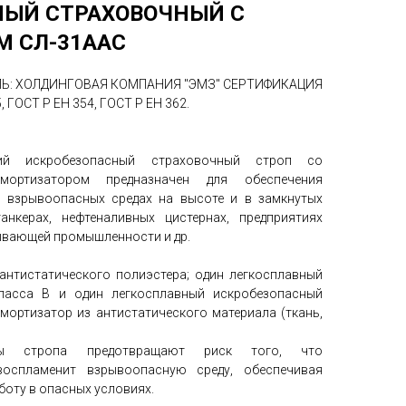
НЫЙ СТРАХОВОЧНЫЙ С
 СЛ-31ААС
ЕЛЬ: ХОЛДИНГОВАЯ КОМПАНИЯ "ЭМЗ" СЕРТИФИКАЦИЯ
, ГОСТ Р ЕН 354, ГОСТ Р ЕН 362.
ский искробезопасный страховочный строп со
мортизатором предназначен для обеспечения
о взрывоопасных средах на высоте и в замкнутых
анкерах, нефтеналивных цистернах, предприятиях
ывающей промышленности и др.
 антистатического полиэстера; один легкосплавный
ласса В и один легкосплавный искробезопасный
амортизатор из антистатического материала (ткань,
алы стропа предотвращают риск того, что
воспламенит взрывоопасную среду, обеспечивая
оту в опасных условиях.