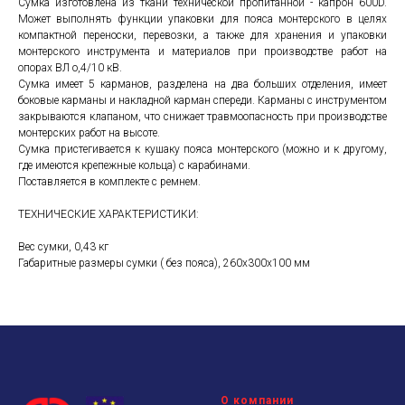
Сумка изготовлена из ткани технической пропитанной - капрон 600D.
Может выполнять функции упаковки для пояса монтерского в целях
компактной переноски, перевозки, а также для хранения и упаковки
монтерского инструмента и материалов при производстве работ на
опорах ВЛ о,4/10 кВ.
Сумка имеет 5 карманов, разделена на два больших отделения, имеет
боковые карманы и накладной карман спереди. Карманы с инструментом
закрываются клапаном, что снижает травмоопасность при производстве
монтерских работ на высоте.
Сумка пристегивается к кушаку пояса монтерского (можно и к другому,
где имеются крепежные кольца) с карабинами.
Поставляется в комплекте с ремнем.
ТЕХНИЧЕСКИЕ ХАРАКТЕРИСТИКИ:
Вес сумки, 0,43 кг
Габаритные размеры сумки ( без пояса), 260х300х100 мм
О компании