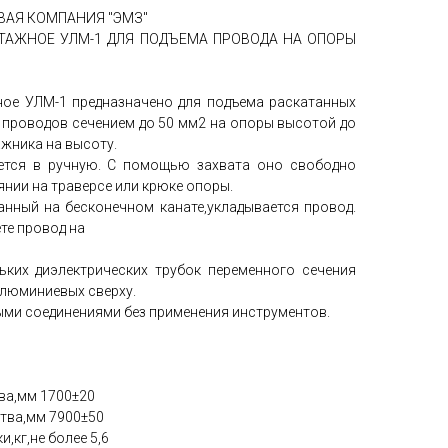
ВАЯ КОМПАНИЯ "ЭМЗ"
ТАЖНОЕ УЛМ-1 ДЛЯ ПОДЪЕМА ПРОВОДА НА ОПОРЫ
ое УЛМ-1 предназначено для подъема раскатанных
 проводов сечением до 50 мм2 на опоры высотой до
ажника на высоту.
ется в ручную. С помощью захвата оно свободно
нии на траверсе или крюке опоры.
анный на бесконечном канате,укладывается провод.
те провод на
ьких диэлектрических трубок переменного сечения
алюминиевых сверху.
ми соединениями без применения инструментов.
ва,мм 1700±20
тва,мм 7900±50
,кг,не более 5,6