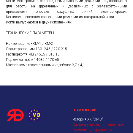
Когти монтерские с серповидными силовыми деталями предназначены
для работы на деревянных и деревянных с железобетонными
приставками опорахв оздушных линий электропередач.
Когтикомплектуются крепежными ремнями из натуральной кожи.
Когти выпускаются в двух исполнениях.
ТЕХНИЧЕСКИЕ ПАРАМЕТРЫ:
Наименование - КМ-1 / КМ-2
Диаметропор, мм 180–245 / 220-315
Растворкогтя,мм 245±5 / 315 ±5
Подъемкогтя,мм 140±5 / 170 ±5
Массав комплектес ремнями,кг,неболее 3,7 / 4,1
О компании
История ХК "ЭМЗ"
Система управления качеством
Руководящие документы