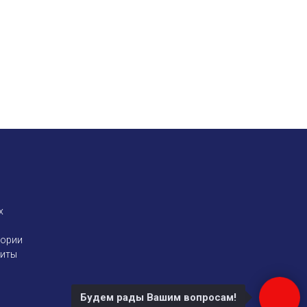
х
тории
щиты
Будем рады Вашим вопросам!