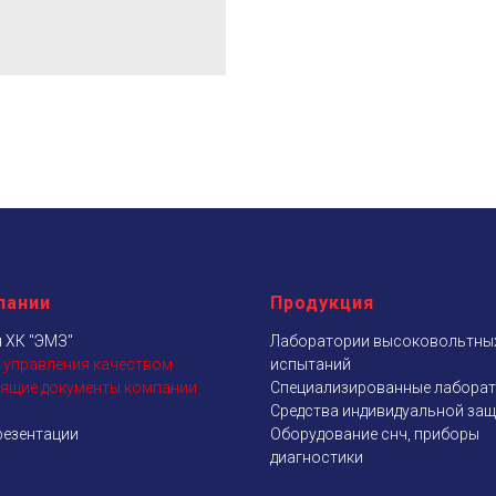
пании
Продукция
 ХК "ЭМЗ"
Лаборатории высоковольтны
 управления качеством
испытаний
ящие документы компании
Специализированные лабора
Средства индивидуальной за
резентации
Оборудование снч, приборы
диагностики