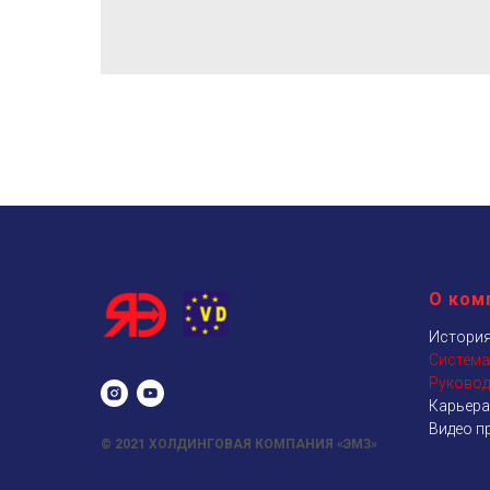
О ком
История
Система
Руковод
Карьера
Видео п
© 2021
ХОЛДИНГОВАЯ КОМПАНИЯ «ЭМЗ»