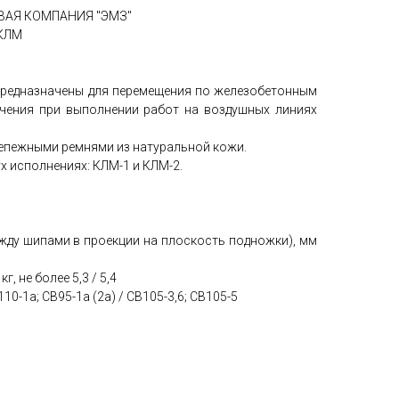
ВАЯ КОМПАНИЯ "ЭМЗ"
КЛМ
предназначены для перемещения по железобетонным
чения при выполнении работ на воздушных линиях
епежными ремнями из натуральной кожи.
х исполнениях: КЛМ-1 и КЛМ-2.
жду шипами в проекции на плоскость подножки), мм
, не более 5,3 / 5,4
0-1а; СВ95-1а (2а) / СВ105-3,6; СВ105-5