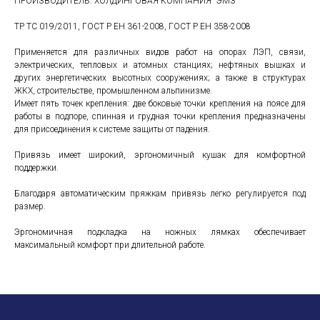
ПРОИЗВОДИТЕЛЬ: ХОЛДИНГОВАЯ КОМПАНИЯ "ЭМЗ"
ТР ТС 019/2011, ГОСТ Р ЕН 361-2008, ГОСТ Р ЕН 358-2008
Применяется для различных видов работ на опорах ЛЭП, связи,
электрических, тепловых и атомных станциях; нефтяных вышках и
других энергетических высотных сооружениях; а также в структурах
ЖКХ, строительстве, промышленном альпинизме.
Имеет пять точек крепления: две боковые точки крепления на поясе для
работы в подпоре, спинная и грудная точки крепления предназначены
для присоединения к системе защиты от падения.
Привязь имеет широкий, эргономичный кушак для комфортной
поддержки.
Благодаря автоматическим пряжкам привязь легко регулируется под
размер.
Эргономичная подкладка на ножных лямках обеспечивает
максимальный комфорт при длительной работе.