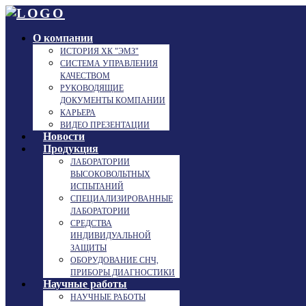
О компании
ИСТОРИЯ ХК "ЭМЗ"
СИСТЕМА УПРАВЛЕНИЯ
КАЧЕСТВОМ
РУКОВОДЯЩИЕ
ДОКУМЕНТЫ КОМПАНИИ
КАРЬЕРА
ВИДЕО ПРЕЗЕНТАЦИИ
Новости
Продукция
ЛАБОРАТОРИИ
ВЫСОКОВОЛЬТНЫХ
ИСПЫТАНИЙ
СПЕЦИАЛИЗИРОВАННЫЕ
ЛАБОРАТОРИИ
СРЕДСТВА
ИНДИВИДУАЛЬНОЙ
ЗАЩИТЫ
ОБОРУДОВАНИЕ СНЧ,
ПРИБОРЫ ДИАГНОСТИКИ
Научные работы
НАУЧНЫЕ РАБОТЫ