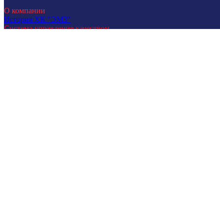
О компании
История ХК "ЭМЗ"
Система управления качеством
Руководящие документы компании
Карьера
Видео презентации
Продукция
Лаборатории высоковольтных испытаний
Специализированные лаборатории
Средства индивидуальной защиты
Оборудование снч, приборы диагностики
Будем рады Вашим вопросам!
Mail
Phone