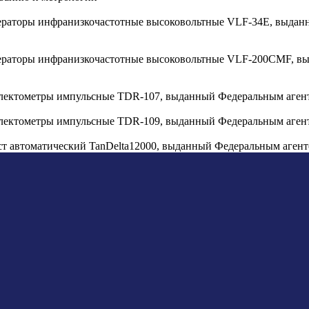
енераторы инфранизкочастотные высоковольтные VLF-34Е, выда
енераторы инфранизкочастотные высоковольтные VLF-200CMF, в
ефлектометры импульсные TDR-107, выданный Федеральным аген
ефлектометры импульсные TDR-109, выданный Федеральным аген
ост автоматический TanDelta12000, выданный Федеральным аген